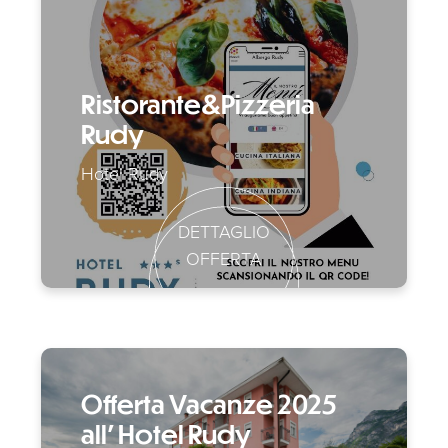
Ristorante&Pizzeria
Rudy
Hotel Rudy
DETTAGLIO
OFFERTA
Offerta Vacanze 2025
all' Hotel Rudy