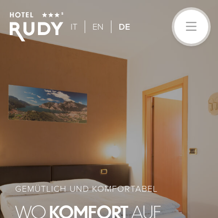
IT
EN
DE
GEMÜTLICH UND KOMFORTABEL
WO
KOMFORT
AUF