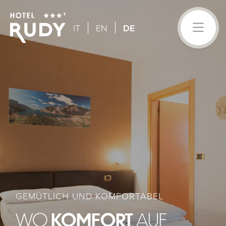
IT
EN
DE
GEMÜTLICH UND KOMFORTABEL
WO
KOMFORT
AUF